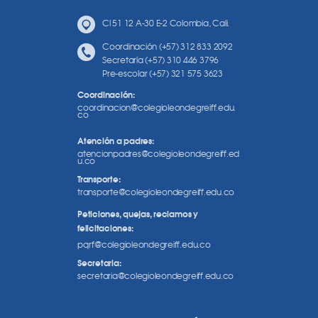
Cl 51 12 A-30 E-2 Colombia, Cali.
Coordinación (+57) 312 833 2092
Secretaría (+57) 310 446 3796
Pre-escolar (+57) 321 575 3623
Coordinación:
coordinacion@colegioleondegreiff.edu.
co
Atención a padres:
atencionpadres@colegioleondegreiff.ed
u.co
Transporte:
transporte@colegioleondegreiff.edu.co
Peticiones, quejas, reclamos y
felicitaciones:
pqrf@colegioleondegreiff.edu.co
Secretaria:
secretaria@colegioleondegreiff.edu.co