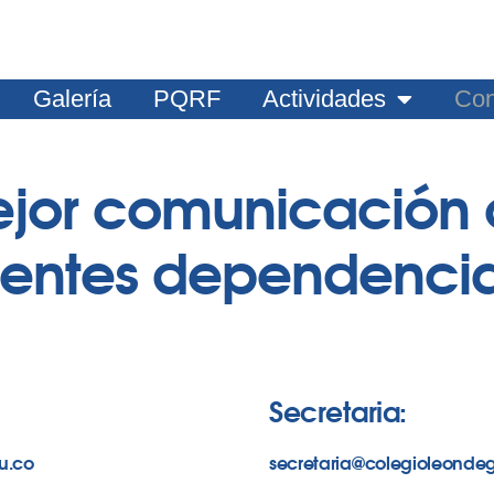
Galería
PQRF
Actividades
Con
ejor comunicación 
uientes dependencia
Secretaria:
u.co
secretaria@colegioleondeg