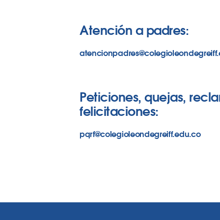
Atención a padres:
atencionpadres@colegioleondegreiff
Peticiones, quejas, recl
felicitaciones:
pqrf@colegioleondegreiff.edu.co