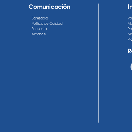
Comunicación
I
Egresados
Va
Política de Calidad
Ma
Encuesta
Re
Alcance
Ma
Pl
R