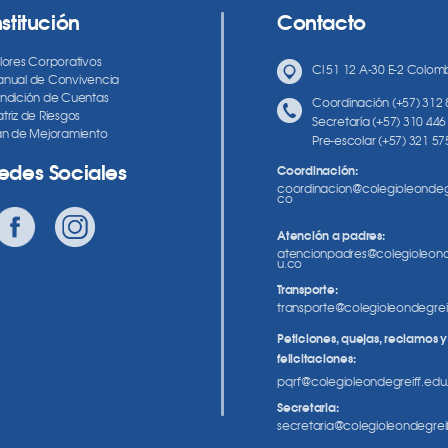
nstitución
Contacto
lores Corporativos
Cl 51 12 A-30 E-2 Colombi
nual de Convivencia
ndición de Cuentas
Coordinación (+57) 312
triz de Riesgos
Secretaría (+57) 310 446
an de Mejoramiento
Pre-escolar (+57) 321 57
edes Sociales
Coordinación:
coordinacion@colegioleondegr
co
Atención a padres:
atencionpadres@colegioleond
u.co
Transporte:
transporte@colegioleondegrei
Peticiones, quejas, reclamos y
felicitaciones:
pqrf@colegioleondegreiff.edu
Secretaria:
secretaria@colegioleondegrei