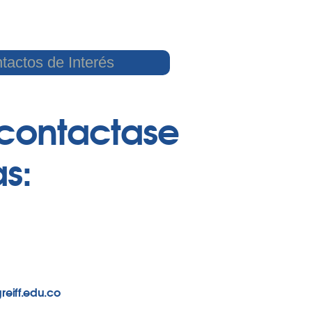
tactos de Interés
contactase
s:
reiff.edu.co