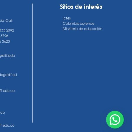
Sitios de interés
Icfes
a, Cali.
Colombia aprende
Ministerio de educación
 833 2092
 3796
5 3623
eiff.edu.
egreiff.ed
ff.edu.co
.co
ff.edu.co