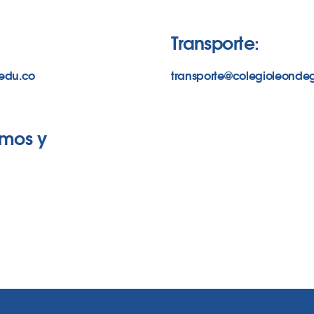
Transporte:
.edu.co
transporte@colegioleondeg
amos y